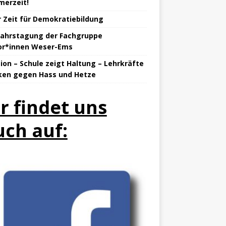
erzeit!
 Zeit für Demokratiebildung
jahrstagung der Fachgruppe
or*innen Weser-Ems
tion – Schule zeigt Haltung – Lehrkräfte
ken gegen Hass und Hetze
hr findet uns
uch auf: