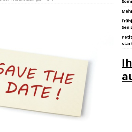
Somm
Mehr
Früh
Seni
Peti
stär
I
a