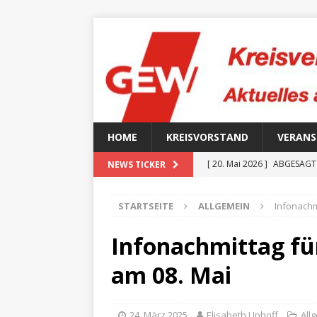
HOME
KREISVORSTAND
VERAN
[ 20. Mai 2026 ]
ABGESAGT –
NEWS TICKER
[ 15. April 2026 ]
Einladung
STARTSEITE
ALLGEMEIN
Infonachm
[ 12. Februar 2026 ]
GEW B
[ 29. Januar 2026 ]
Anstehe
Infonachmittag fü
[ 1. Juli 2026 ]
Sommerfest 
am 08. Mai
24. März 2025
Elisabeth Uphoff
All