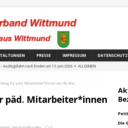
STALTUNGEN
PRESSE
IMPRESSUM
DATENSCHUTZ
 Ausflugsfahrt nach Emden am 13. Juni 2026
ALLGEMEIN
 „Konfrontative Pädagogik“ am 22. April 2026
ALLGEMEIN
ittag für päd. Mitarbeiter*innen am 08. Mai
oßeln am 06. März
ALLGEMEIN
Ak
nde Termine 2026 des Kreisverbandes
ALLGEMEIN
r päd. Mitarbeiter*innen
Be
am 21. August 2026
ALLGEMEIN
Peti
Die 
gemein
,
Veranstaltungen
0