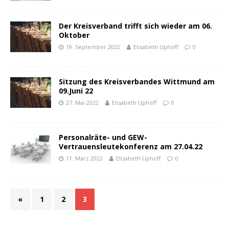
Der Kreisverband trifft sich wieder am 06.
Oktober
19. September 2022
Elisabeth Uphoff
0
Sitzung des Kreisverbandes Wittmund am
09.Juni 22
27. Mai 2022
Elisabeth Uphoff
0
Personalräte- und GEW-
Vertrauensleutekonferenz am 27.04.22
11. März 2022
Elisabeth Uphoff
0
«
1
2
3